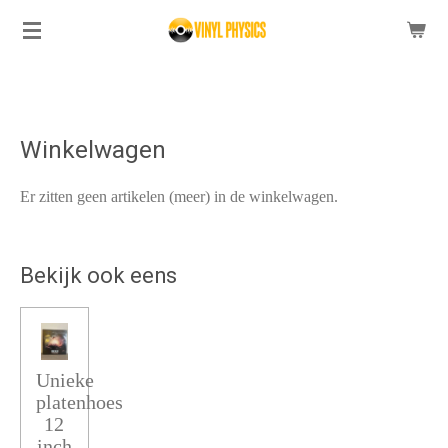
Ga
direct
naar
de
hoofdinhoud
Winkelwagen
Er zitten geen artikelen (meer) in de winkelwagen.
Bekijk ook eens
Unieke
platenhoes
12
inch