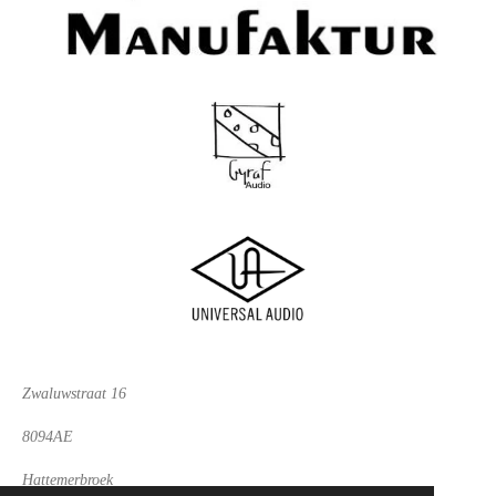
Zwaluwstraat 16
8094AE
Hattemerbroek