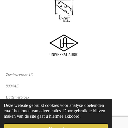
Zwaluwstraat 16
8094AE
Hattemerbroek
Deze website gebruikt cookies voor analyse-doeleinden
NL004780639B30
en/of het tonen van advertenties. Door gebruik te blijven
maken van de site gaat u hiermee akkoord.
© 2023 - 2026 Vinyl Physics
Powered by
JouwWeb