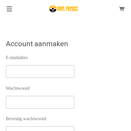
Ga
direct
naar
de
hoofdinhoud
Account aanmaken
E-mailadres
Wachtwoord
Bevestig wachtwoord